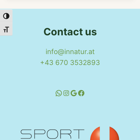
Toggle High Contrast
Contact us
Toggle Font size
info@innatur.at
+43 670 3532893
WhatsApp
Instagram
Google
Facebook