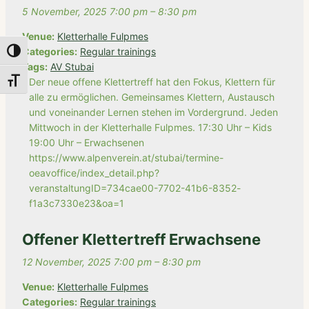
5 November, 2025 7:00 pm
–
8:30 pm
Venue:
Kletterhalle Fulpmes
Categories:
Regular trainings
Toggle High Contrast
Tags:
AV Stubai
Der neue offene Klettertreff hat den Fokus, Klettern für
Toggle Font size
alle zu ermöglichen. Gemeinsames Klettern, Austausch
und voneinander Lernen stehen im Vordergrund. Jeden
Mittwoch in der Kletterhalle Fulpmes. 17:30 Uhr – Kids
19:00 Uhr – Erwachsenen
https://www.alpenverein.at/stubai/termine-
oeavoffice/index_detail.php?
veranstaltungID=734cae00-7702-41b6-8352-
f1a3c7330e23&oa=1
Offener Klettertreff Erwachsene
12 November, 2025 7:00 pm
–
8:30 pm
Venue:
Kletterhalle Fulpmes
Categories:
Regular trainings