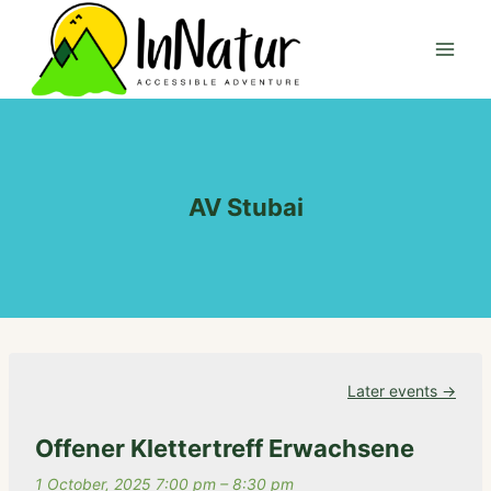
Skip
to
content
AV Stubai
Later events
→
Offener Klettertreff Erwachsene
1 October, 2025 7:00 pm
–
8:30 pm