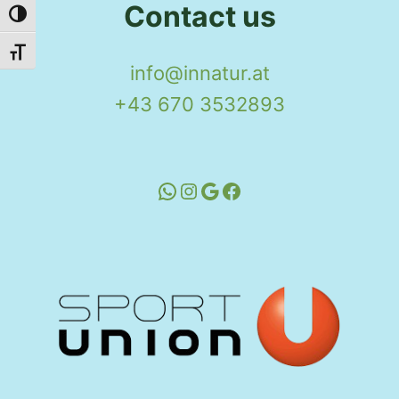
Contact us
Toggle High Contrast
Toggle Font size
info@innatur.at
+43 670 3532893
WhatsApp
Instagram
Google
Facebook