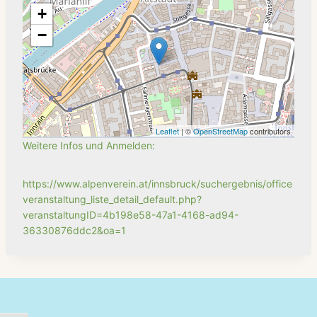
+
−
Leaflet
| ©
OpenStreetMap
contributors
Weitere Infos und Anmelden:
https://www.alpenverein.at/innsbruck/suchergebnis/office
veranstaltung_liste_detail_default.php?
veranstaltungID=4b198e58-47a1-4168-ad94-
36330876ddc2&oa=1