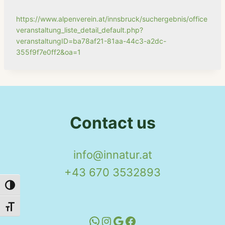
https://www.alpenverein.at/innsbruck/suchergebnis/office
veranstaltung_liste_detail_default.php?
veranstaltungID=ba78af21-81aa-44c3-a2dc-
355f9f7e0ff2&oa=1
Contact us
info@innatur.at
+43 670 3532893
Toggle High Contrast
Toggle Font size
WhatsApp
Instagram
Google
Facebook